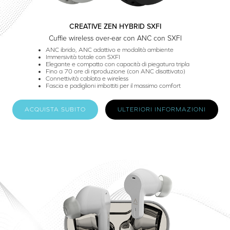
CREATIVE ZEN HYBRID SXFI
Cuffie wireless over-ear con ANC con SXFI
ANC ibrido, ANC adattivo e modalità ambiente
Immersività totale con SXFI
Elegante e compatto con capacità di piegatura tripla
Fino a 70 ore di riproduzione (con ANC disattivato)
Connettività cablata e wireless
Fascia e padiglioni imbottiti per il massimo comfort
ACQUISTA SUBITO
ULTERIORI INFORMAZIONI