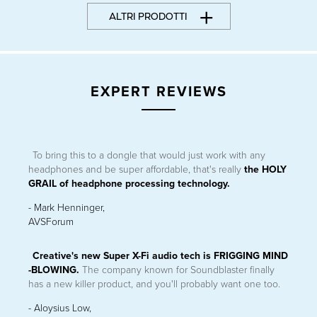
ALTRI PRODOTTI
EXPERT REVIEWS
To bring this to a dongle that would just work with any
CREATIVE SXFI CARRIER
headphones and be super affordable, that's really
the HOLY
®
Soundbar con sistema di altoparlanti Dolby Atmos
, subwoofer
GRAIL of headphone processing technology.
®
wireless e Super X-Fi
Spatial Holography
- Mark Henninger,
ULTERIORI INFORMAZIONI
AVSForum
Creative's new Super X-Fi audio tech is FRIGGING MIND
-BLOWING.
The company known for Soundblaster finally
has a new killer product, and you'll probably want one too.
- Aloysius Low,