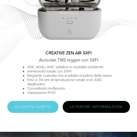
CREATIVE ZEN AIR SXFI
Auricolari TWS leggeri con SXFI
ANC ibrido, ANC adattivo e modalità ambiente
Immersività totale con SXFI
Elegante custodia che si adatta al palmo della mano
Fino a 39 ore di riproduzione totale (con ANC
disattivato)
Connettività multipunto
Valutazione IPX5
ACQUISTA SUBITO
ULTERIORI INFORMAZIONI