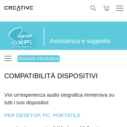
SALDI
OFFERTE COMBINATE
B-STOCK
Cablate
Twitter
Assistenza e supporto
Manuale introduttivo
COMPATIBILITÀ DISPOSITIVI
Vivi un'esperienza audio olografica immersiva su
tutti i tuoi dispositivi:
PER DESKTOP, PC, PORTATILE