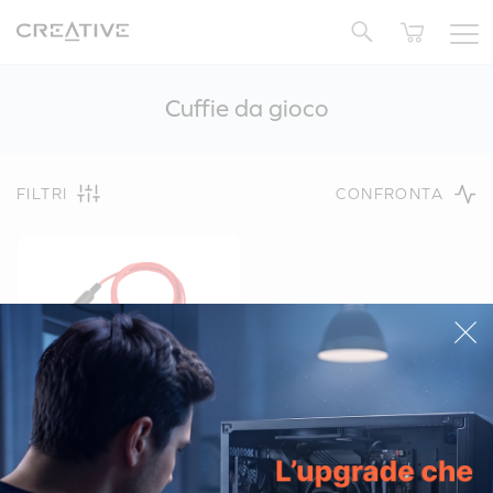
Twitter
Cuffie da gioco
FILTRI
CONFRONTA
Sound Blaster Audio/Mic
Splitter Adapter