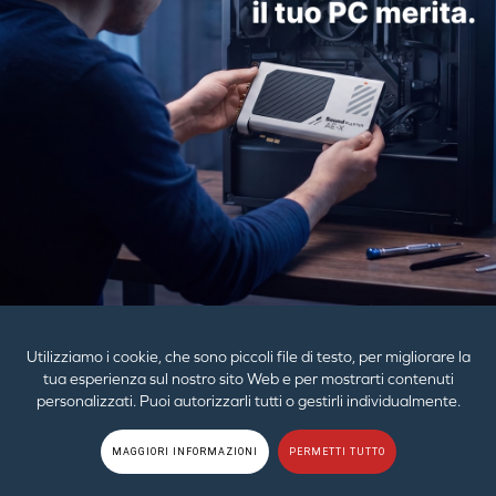
PRODOTTI
GUIDA
AZIENDA
© 2026
Creative Technology Ltd. Tutti i diritti riservati.
Politica sulla privacy
|
EU GDPR
|
Cookies
|
Termini di utilizzo
|
Mappa del sito
Utilizziamo i cookie, che sono piccoli file di testo, per migliorare la
tua esperienza sul nostro sito Web e per mostrarti contenuti
personalizzati. Puoi autorizzarli tutti o gestirli individualmente.
MAGGIORI INFORMAZIONI
PERMETTI TUTTO