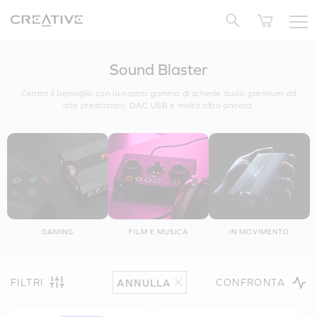
Twitter
Sound Blaster
Centra il bersaglio con la nostra gamma di schede audio premium ad
alte prestazioni, DAC USB e molto altro ancora.
GAMING
FILM E MUSICA
IN MOVIMENTO
FILTRI
CONFRONTA
ANNULLA