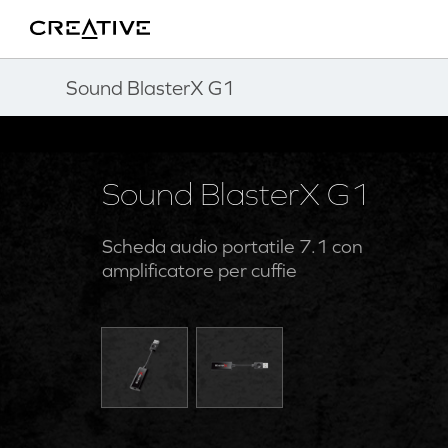
Twitter
Torna su
Sound BlasterX G1
Sound BlasterX G1
Scheda audio portatile 7.1 con
amplificatore per cuffie