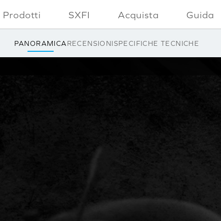
Prodotti
SXFI
Acquista
Guida
PANORAMICA
RECENSIONI
SPECIFICHE TECNICHE