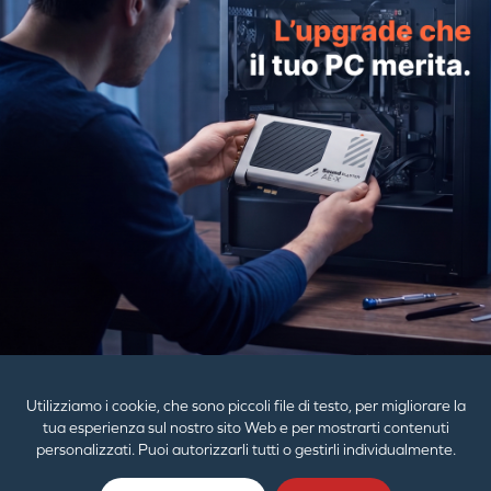
Creative Live! Meet 4K
Creative Project Watcher
€249,99
€249,99
€349,99
€349,99
PRODOTTI
GUIDA
AZIENDA
Utilizziamo i cookie, che sono piccoli file di testo, per migliorare la
tua esperienza sul nostro sito Web e per mostrarti contenuti
personalizzati. Puoi autorizzarli tutti o gestirli individualmente.