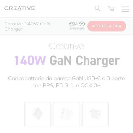
Twitter
Torna su
Creative 140W GaN
€84,99
ACQUISTA ORA
Charger
€169,99
Creative
140W
GaN Charger
Caricabatterie da parete GaN
USB-C
a
3 porte
con PPS,
PD 3.1
, e QC4.0+