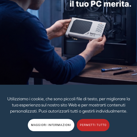
Creative Chat USB
€49,99
ALTRO
ACQUISTA ORA
PRODOTTI
GUIDA
AZIENDA
Utilizziamo i cookie, che sono piccoli file di testo, per migliorare la
tua esperienza sul nostro sito Web e per mostrarti contenuti
personalizzati. Puoi autorizzarli tutti o gestirli individualmente.
© 2026
Creative Technology Ltd. Tutti i diritti riservati.
Politica sulla privacy
|
MAGGIORI INFORMAZIONI
PERMETTI TUTTO
EU GDPR
|
Cookies
|
Termini di utilizzo
|
Mappa del sito