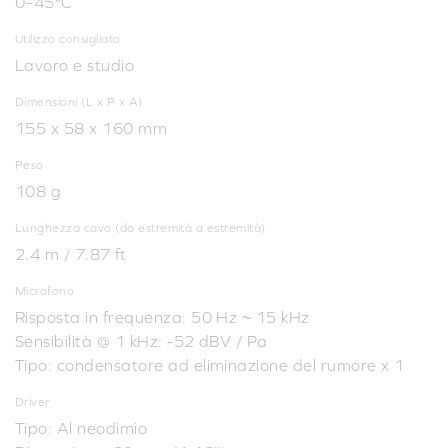
0–45°C
Utilizzo consigliato
Lavoro e studio
Dimensioni (L x P x A)
155 x 58 x 160 mm
Peso
108 g
Lunghezza cavo (da estremità a estremità)
2.4 m / 7.87 ft
Microfono
Risposta in frequenza: 50 Hz ~ 15 kHz
Sensibilità @ 1 kHz: -52 dBV / Pa
Tipo: condensatore ad eliminazione del rumore x 1
Driver
Tipo: Al neodimio