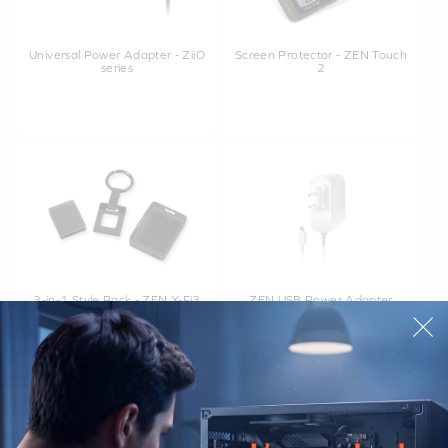
Universal Power Adapter - ZiiO
Screen Protector - ZEN Touch
series
2
3-in-1 Style Pack - ZEN X-Fi3
ZEN USB Power Adapter