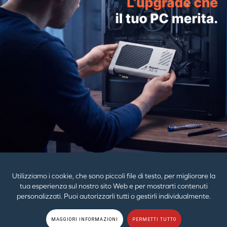
ZEN Power Adapter
PRODOTTI
GUIDA
AZIENDA
Utilizziamo i cookie, che sono piccoli file di testo, per migliorare la
tua esperienza sul nostro sito Web e per mostrarti contenuti
personalizzati. Puoi autorizzarli tutti o gestirli individualmente.
© 2026
Creative Technology Ltd. Tutti i diritti riservati.
Politica sulla privacy
|
MAGGIORI INFORMAZIONI
PERMETTI TUTTO