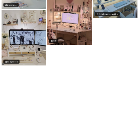
@jesh.cozy
さちお@sachio_hobby
@慧琳
@kozykorok