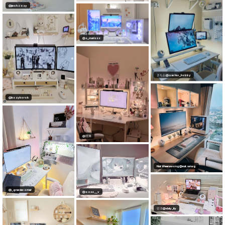
영@safemyspace - 내 삶의 온도
@z_marizzz
@jesh.cozy
さちお@sachio_hobby
@kozykorok
@慧琳
@soxo__v
Nat Weerawong@nat.wrwg
@_graciecorner