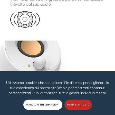
travolto dal suo audio.
Utilizziamo i cookie, che sono piccoli file di testo, per migliorare la
tua esperienza sul nostro sito Web e per mostrarti contenuti
personalizzati. Puoi autorizzarli tutti o gestirli individualmente.
Praticità a portata di mano
MAGGIORI INFORMAZIONI
PERMETTI TUTTO
Controlla il volume in modo istantaneo con la
comoda manopola situate sul pannello frontale.