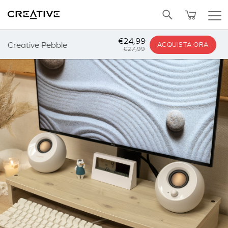
Twitter
Torna su
€24,99
Creative Pebble
ACQUISTA ORA
€27,99