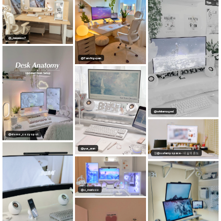
만코@daly_ily
@Tam Nguyen
@_naaaaas7
@whitemaged
@yur_aran
@doms_cozyspot
영@safemyspace - 내 삶의 온도
@z_marizzz