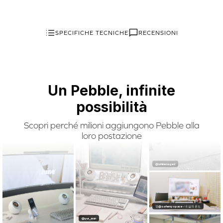
Nat Weerawong@nat.wrwg
@soxo__v
SPECIFICHE TECNICHE
RECENSIONI
만코@daly_ily
@_naaaaas7
Un Pebble, infinite
possibilità
@Tam Nguyen
Scopri perché milioni aggiungono Pebble alla
loro postazione
@doms_cozyspot
@whitemaged
@yur_aran