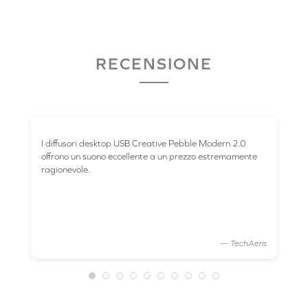
RECENSIONE
I diffusori desktop USB Creative Pebble Modern 2.0
Peb
iù
offrono un suono eccellente a un prezzo estremamente
immersivoߪ Gli alti 
e e
ragionevole.
una
pro
mus
teer
— TechAeris